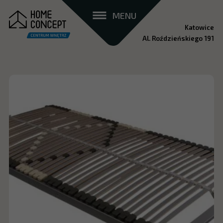
MENU
Katowice
Al. Roździeńskiego 191