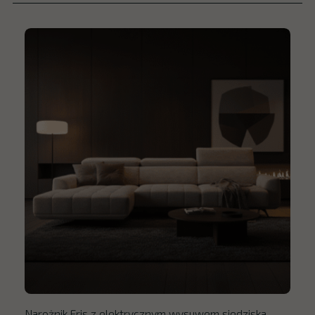
Narożnik Eris z elektrycznym wysuwem siedziska