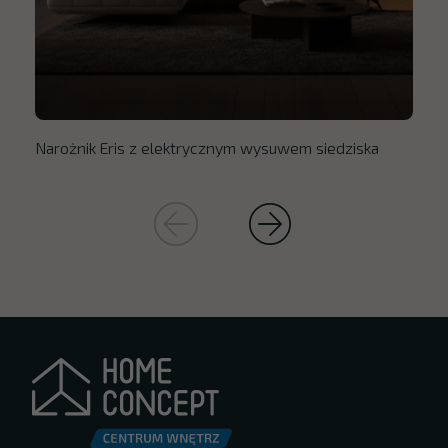
Narożnik Eris z elektrycznym wysuwem siedziska