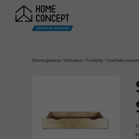
Strona główna
/
Katowice
/
Produkty
/
Szuflada sosnow
S
p