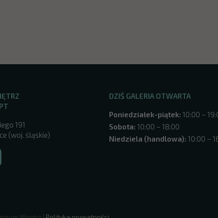
NĘTRZ
DZIŚ GALERIA OTWARTA
PT
Poniedziałek-piątek:
10:00 – 19
iego 191
Sobota:
10:00 – 18:00
e (woj. śląskie)
Niedziela (handlowa):
10:00 – 1
ntrum Wnętrz |
Polityka prywatności