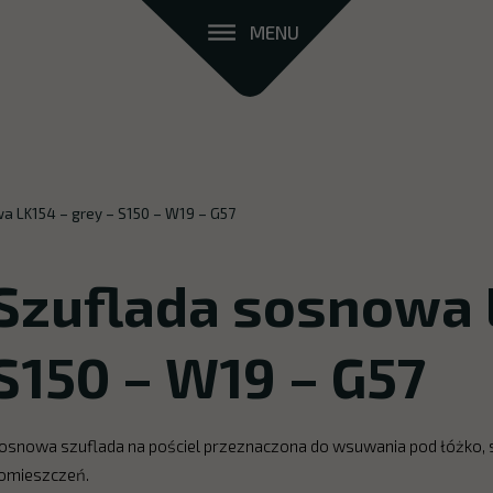
MENU
a LK154 – grey – S150 – W19 – G57
Szuflada sosnowa L
S150 – W19 – G57
osnowa szuflada na pościel przeznaczona do wsuwania pod łóżko, st
omieszczeń.