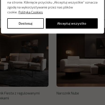
na stronie. Kliknięcie przycisku „Akceptuj wszystkie” oznacza
zgodę na wykorzystywanie przez nas plików
cookie.
Polityka Cookies
Dostosuj
Akceptuj wszystko
ik Fiesta z regulowanymi
Narożnik Nube
wkami