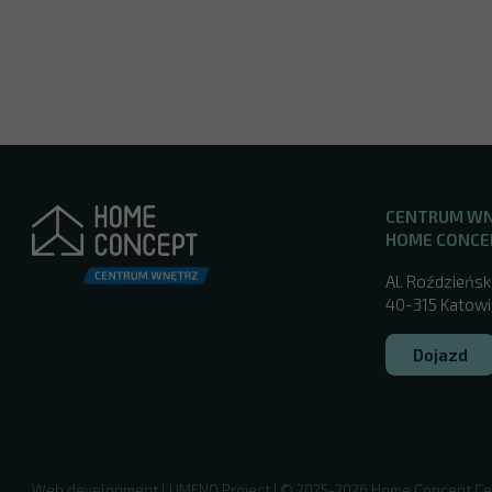
CENTRUM W
HOME CONCE
Al. Roździeńsk
40-315 Katowic
Dojazd
/katowice/
Web development
LUMENO Project
| © 2025-2026 Home Concept Ce