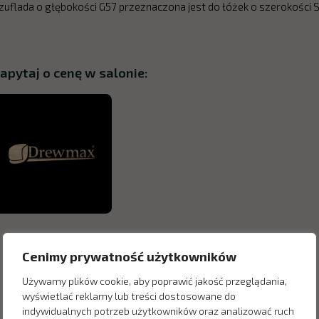
zuflada o głębokości G57 przeznaczona jest do łóżek o szerokości 
apytaj o cenę w salonie:
Cenimy prywatność użytkowników
Używamy plików cookie, aby poprawić jakość przeglądania,
wyświetlać reklamy lub treści dostosowane do
indywidualnych potrzeb użytkowników oraz analizować ruch