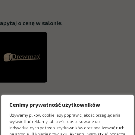
apytaj o cenę w salonie:
Cenimy prywatność użytkowników
Używamy plików cookie, aby poprawić jakość przeglądania,
wyświetlać reklamy lub treści dostosowane do
indywidualnych potrzeb użytkowników oraz analizować ruch
na stronie. Kliknięcie przycisku „Akceptuj wszystkie” oznacza