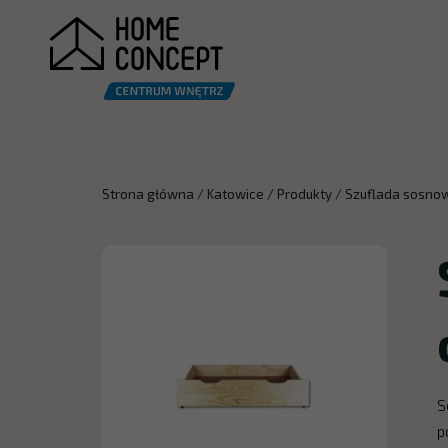
Strona główna
/
Katowice
/
Produkty
/
Szuflada sosnow
S
p