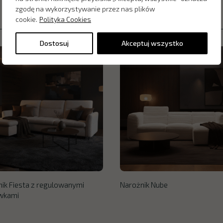
zgodę na wykorzystywanie przez nas plików
cookie.
Polityka Cookies
Dostosuj
Akceptuj wszystko
ik Fiesta z regulowanymi
Narożnik Nube
wkami