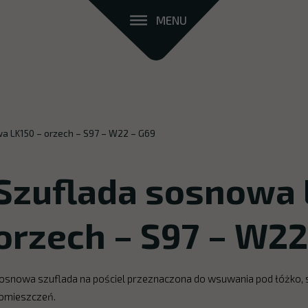
MENU
a LK150 – orzech – S97 – W22 – G69
Szuflada sosnowa 
orzech – S97 – W22
osnowa szuflada na pościel przeznaczona do wsuwania pod łóżko, st
omieszczeń.