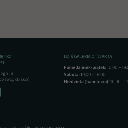
NĘTRZ
DZIŚ GALERIA OTWARTA
PT
Poniedziałek-piątek:
10:00 – 19
iego 191
Sobota:
10:00 – 18:00
e (woj. śląskie)
Niedziela (handlowa):
10:00 – 1
ntrum Wnętrz |
Polityka prywatności