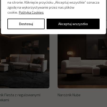
na stronie. Kliknięcie przycisku „Akceptuj wszystkie” oznacza
zgodę na wykorzystywanie przez nas plików
cookie.
Polityka Cookies
Dostosuj
Akceptuj wszystko
ik Fiesta z regulowanymi
Narożnik Nube
wkami