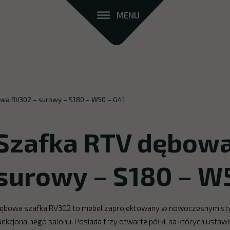
MENU
wa RV302 – surowy – S180 – W50 – G41
Szafka RTV dębowa
surowy – S180 – W
ębowa szafka RV302 to mebel zaprojektowany w nowoczesnym stylu
unkcjonalnego salonu. Posiada trzy otwarte półki, na których usta