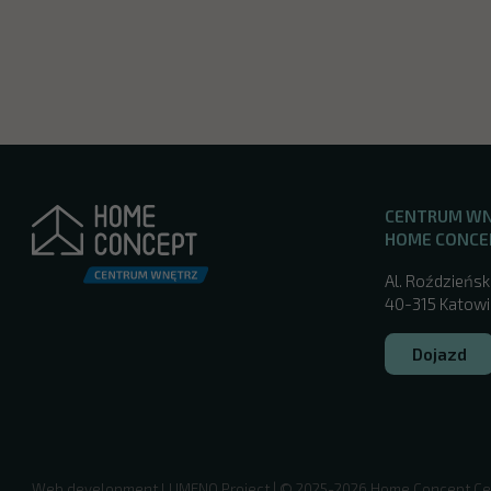
CENTRUM W
HOME CONCE
Al. Roździeńsk
40-315 Katowic
Dojazd
/katowice/
Web development
LUMENO Project
| © 2025-2026 Home Concept Ce