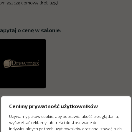
omieszczą domowe drobiazgi.
apytaj o cenę w salonie:
Cenimy prywatność użytkowników
Używamy plików cookie, aby poprawić jakość przeglądania,
wyświetlać reklamy lub treści dostosowane do
indywidualnych potrzeb użytkowników oraz analizować ruch