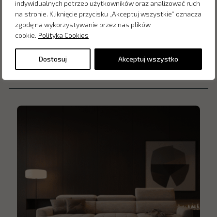
indywidualnych potrzeb użytkowników oraz analizować ruch
na stronie. Kliknięcie przycisku „Akceptuj wszystkie” oznacza
zgodę na wykorzystywanie przez nas plików
cookie.
Polityka Cookies
Dostosuj
Akceptuj wszystko
Inne produkty z kategorii