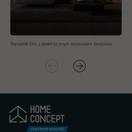
Narożnik Eris z elektrycznym wysuwem siedziska