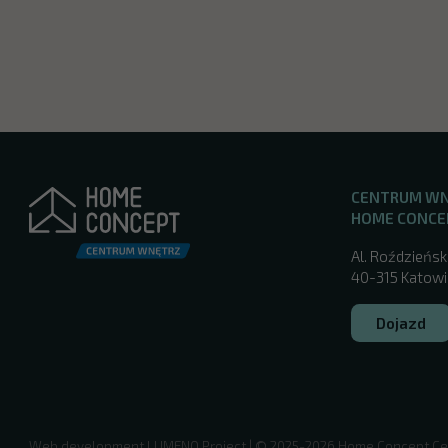
CENTRUM W
HOME CONCE
Al. Roździeńsk
40-315 Katowic
Dojazd
/katowice/
Web development
LUMENO Project
| © 2025-2026 Home Concept Ce