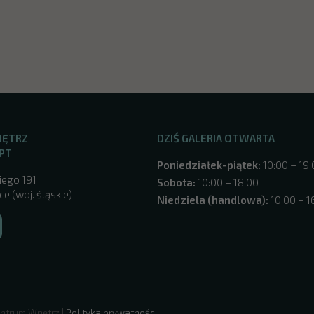
NĘTRZ
DZIŚ GALERIA OTWARTA
PT
Poniedziałek-piątek:
10:00 – 19
iego 191
Sobota:
10:00 – 18:00
e (woj. śląskie)
Niedziela (handlowa):
10:00 – 1
ntrum Wnętrz |
Polityka prywatności