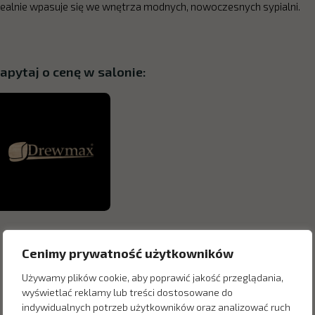
dealnie wpasuje się we wnętrza modnych, nowoczesnych sypialni.
apytaj o cenę w salonie:
Cenimy prywatność użytkowników
Używamy plików cookie, aby poprawić jakość przeglądania,
wyświetlać reklamy lub treści dostosowane do
indywidualnych potrzeb użytkowników oraz analizować ruch