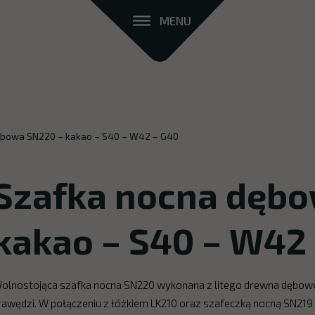
MENU
ębowa SN220 – kakao – S40 – W42 – G40
Szafka nocna dębo
kakao – S40 – W42
olnostojąca szafka nocna SN220 wykonana z litego drewna dębow
rawędzi. W połączeniu z łóżkiem LK210 oraz szafeczką nocną SN219 z