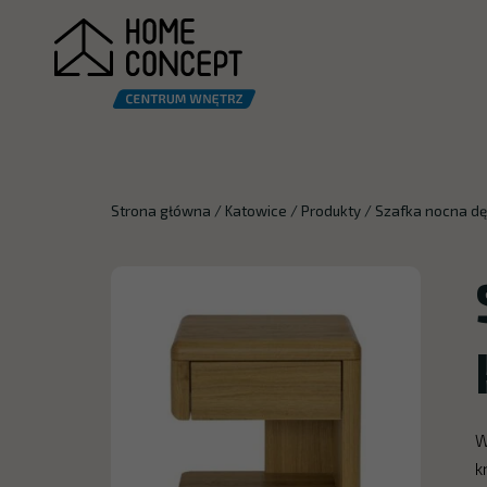
Strona główna
/
Katowice
/
Produkty
/
Szafka nocna d
W
k