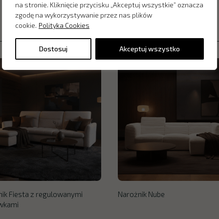
na stronie. Kliknięcie przycisku „Akceptuj wszystkie” oznacza
zgodę na wykorzystywanie przez nas plików
cookie.
Polityka Cookies
Dostosuj
Akceptuj wszystko
ik Fiesta z regulowanymi
Narożnik Nube
wkami