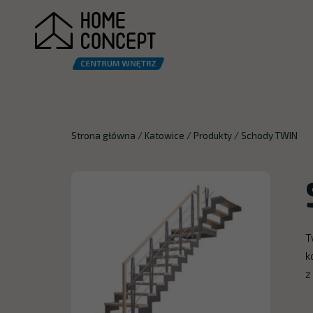
Strona główna
/
Katowice
/
Produkty
/
Schody TWIN
T
k
z