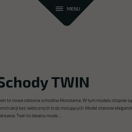
MENU
Schody TWIN
win to nowa odsłona schodów Monolama. W tym modelu stopnie s
onstrukcji bez widocznych śrub mocujących. Model stanowi eleganc
 drewna. Twin to idealny mode…