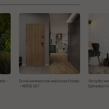
ado –
Drzwi wewnętrzne wejściowe Erkado
Skrzydło we
– HERSE SET
Epimedium 6