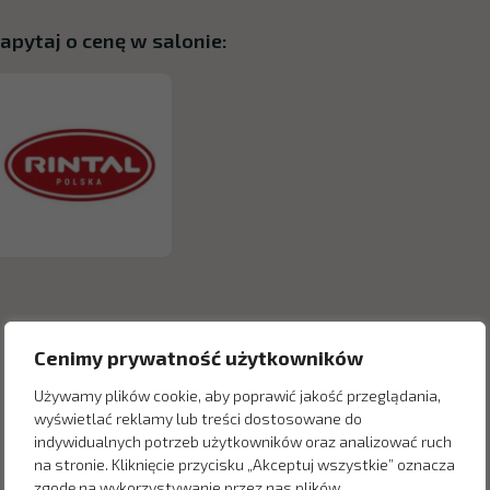
apytaj o cenę w salonie:
Cenimy prywatność użytkowników
Używamy plików cookie, aby poprawić jakość przeglądania,
wyświetlać reklamy lub treści dostosowane do
indywidualnych potrzeb użytkowników oraz analizować ruch
na stronie. Kliknięcie przycisku „Akceptuj wszystkie” oznacza
zgodę na wykorzystywanie przez nas plików