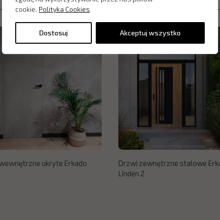
cookie.
Polityka Cookies
Dostosuj
Akceptuj wszystko
wewnętrzne ukryte Erkado
Drzwi zewnętrzne stalowe Erk
Linden 2