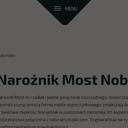
MENU
Nobonobo
Narożnik Most No
arożnik Most to rzadkie i piękne połączenie oszczędnego, nowocze
eometryczną i prostą formę mebla wypoczynkowego zmiękczają deko
rawdziwa miękkość tkwi jednak w poduszkach narożnika. Ich wypełni
oliuretanowa połączona z naturalnym pierzem. To gwarantuje nie t
omfort siedzenia w dowolnej pozycji.