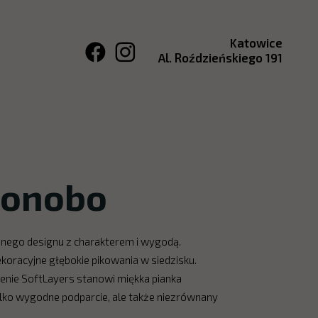
Katowice
Al. Roździeńskiego 191
bonobo
snego designu z charakterem i wygodą.
racyjne głębokie pikowania w siedzisku.
enie SoftLayers stanowi miękka pianka
ylko wygodne podparcie, ale także niezrównany