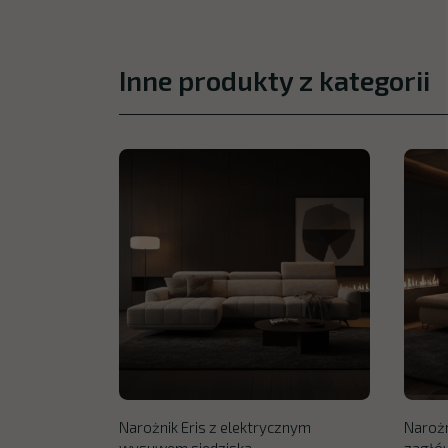
Inne produkty z kategorii
Narożnik Eris z elektrycznym
Narożn
wysuwem siedziska
zagłó