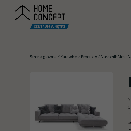
Strona główna
/
Katowice
/
Produkty
/
Narożnik Most 
N
G
P
p
k