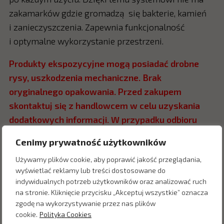
zakamarków gdzie gromadzą się bakterie, kamień
i zanieczyszczenia. Zapewnia funkcjonalność
i optymalne wykorzystanie przestrzeni.
Produkty ekspozycyjne mogą posiadać drobne
rysy, uszkodzenia mechaniczne. Brak
oryginalnego opakowania. Przed zakupem
skontaktuj się z handlowcem w celu uzyskania
dodatkowych informacji. W przypadku odbioru
osobistego sugerowany odbiór w Salonie Mera
Cenimy prywatność użytkowników
Katowice.
Używamy plików cookie, aby poprawić jakość przeglądania,
wyświetlać reklamy lub treści dostosowane do
indywidualnych potrzeb użytkowników oraz analizować ruch
na stronie. Kliknięcie przycisku „Akceptuj wszystkie” oznacza
Zapytaj o cenę w salonie:
zgodę na wykorzystywanie przez nas plików
cookie.
Polityka Cookies