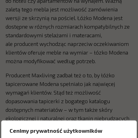
do hoteli czy apartamentów na wynajem. Ważną
zaletą tego mebla jest możliwość zamówienia
wersji ze skrzynią na pościel. Łóżko Modena jest
dostępne w różnych rozmiarach kompatybilnych ze
standardowymi stelażami i materacami,
ale producent wychodząc naprzeciw oczekiwaniom
klientów oferuje meble na wymiar – łózko Modena
można modyfikować według potrzeb.
Producent Maxliving zadbał też o to, by łóżko
tapicerowane Modena spełniało jak najwięcej
wymagań klientów. Stąd też możliwość
dopasowania tapicerki z bogatego katalogu
dostępnych materiałów – w tym także skóry
ekologicznej i naturalnej oraz tkanin niebrudzących
się i łatwych w czyszczeniu. Istnieje też możliwość
Cenimy prywatność użytkowników
wyboru koloru zagłówka oraz pozostałych