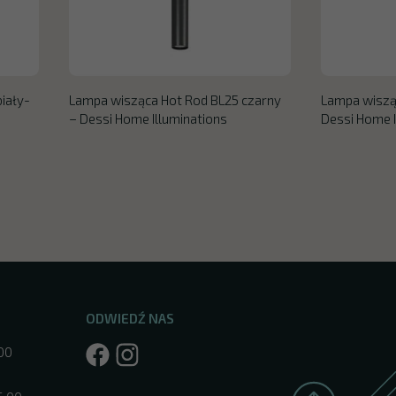
iały-
Lampa wisząca Hot Rod BL25 czarny
Lampa wiszą
– Dessi Home Illuminations
Dessi Home I
ODWIEDŹ NAS
:00