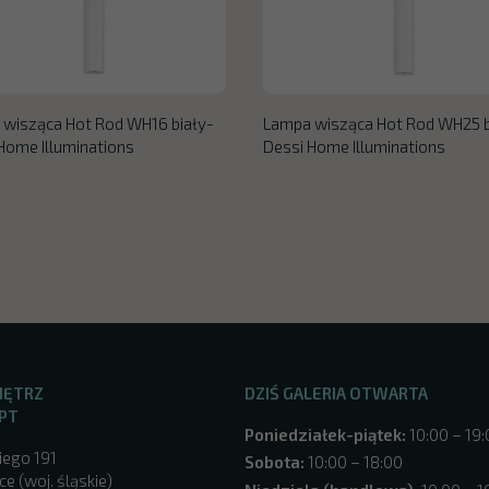
wisząca Hot Rod WH16 biały-
Lampa wisząca Hot Rod WH25 b
Home Illuminations
Dessi Home Illuminations
NĘTRZ
DZIŚ GALERIA OTWARTA
PT
Poniedziałek-piątek:
10:00 – 19
iego 191
Sobota:
10:00 – 18:00
e (woj. śląskie)