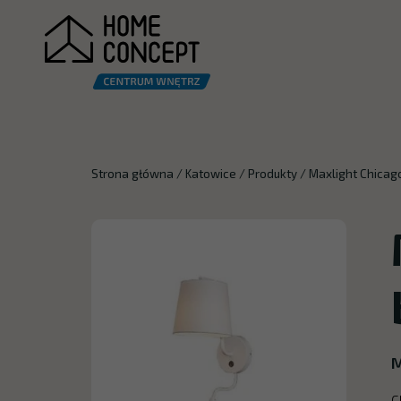
Strona główna
/
Katowice
/
Produkty
/
Maxlight Chicago 
M
C