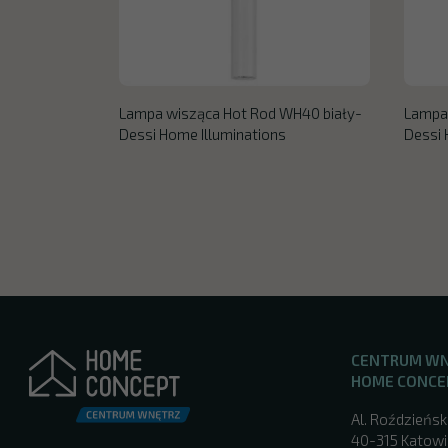
Lampa wisząca Hot Rod WH40 biały-
Lampa 
Dessi Home Illuminations
Dessi 
CENTRUM W
HOME CONCE
Al. Roździeńsk
40-315 Katowic