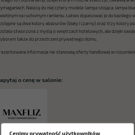
ymaganiach. Należą do niej cztery modele: lampa stojąca, lampa bi
wietlnym na ruchomym ramieniu. Łatwo dopasować je do każdego wnę
ostępne są dwa kolory abażurów (biały i czarny) oraz trzy kolory po
ostała stworzona z myślą o wnętrzach hotelowych, ale dzięki swoj
yborem także do przestrzeni prywatnego domu.
rezentowane informacje nie stanowią oferty handlowej w rozumien
apytaj o cenę w salonie:
Cenimy prywatność użytkowników