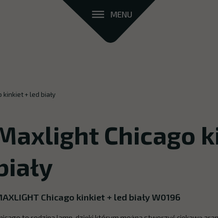
MENU
kinkiet + led biały
Maxlight Chicago ki
biały
AXLIGHT Chicago kinkiet + led biały W0196
hicago to rodzina lamp, dzięki którym można stworzyć ciekawą ara