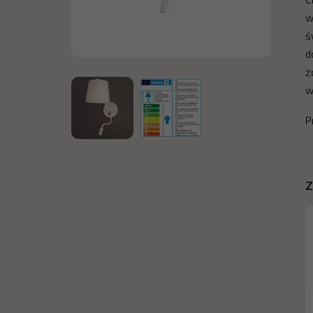
w
ś
d
z
w
P
Z