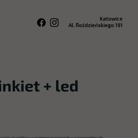
Katowice
Al. Roździeńskiego 191
nkiet + led
nżację świetlną w pomieszczeniach o szczególnych