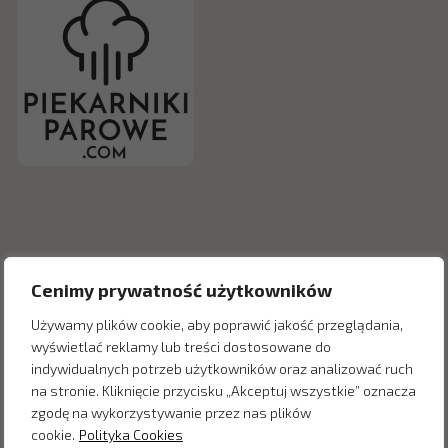
Cenimy prywatność użytkowników
Używamy plików cookie, aby poprawić jakość przeglądania,
wyświetlać reklamy lub treści dostosowane do
indywidualnych potrzeb użytkowników oraz analizować ruch
na stronie. Kliknięcie przycisku „Akceptuj wszystkie” oznacza
Inne produkty z kategorii
zgodę na wykorzystywanie przez nas plików
cookie.
Polityka Cookies