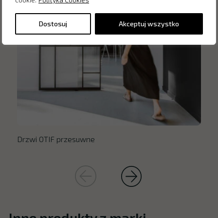
Dostosuj
Akceptuj wszystko
Drzwi OTIF przesuwne
Inne produkty z marki