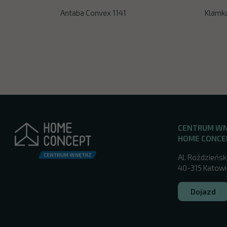
Antaba Convex 1141
Klamk
CENTRUM W
HOME CONCE
Al. Roździeńsk
40-315 Katowic
Dojazd