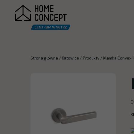
Strona główna
/
Katowice
/
Produkty
/
Klamka Convex 
D
K