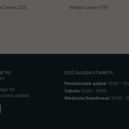
a Convex 2225
Antaba Convex 1139
NĘTRZ
DZIŚ GALERIA OTWARTA
PT
Poniedziałek-piątek:
10:00 – 19
iego 191
Sobota:
10:00 – 18:00
e (woj. śląskie)
Niedziela (handlowa):
10:00 – 1