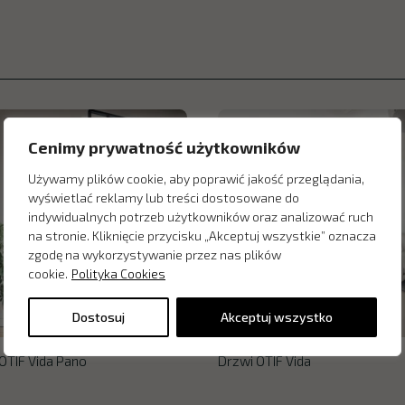
Cenimy prywatność użytkowników
Używamy plików cookie, aby poprawić jakość przeglądania,
wyświetlać reklamy lub treści dostosowane do
indywidualnych potrzeb użytkowników oraz analizować ruch
na stronie. Kliknięcie przycisku „Akceptuj wszystkie” oznacza
zgodę na wykorzystywanie przez nas plików
cookie.
Polityka Cookies
Dostosuj
Akceptuj wszystko
OTIF Vida Pano
Drzwi OTIF Vida