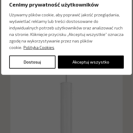
Cenimy prywatność użytkowników
Używamy plików cookie, aby poprawić jakość przeglądania,
wyświetlać reklamy lub treści dostosowane do
Inne produkty z kategorii
indywidualnych potrzeb użytkowników oraz analizować ruch
na stronie. Kliknięcie przycisku „Akceptuj wszystkie” oznacza
zgodę na wykorzystywanie przez nas plików
cookie.
Polityka Cookies
Dostosuj
Akceptuj wszystko