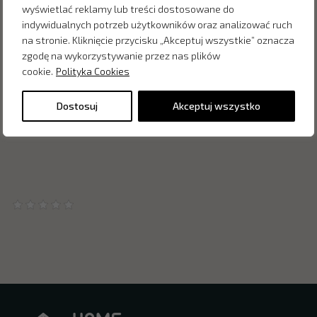
wyświetlać reklamy lub treści dostosowane do
indywidualnych potrzeb użytkowników oraz analizować ruch
na stronie. Kliknięcie przycisku „Akceptuj wszystkie” oznacza
zgodę na wykorzystywanie przez nas plików
cookie.
Polityka Cookies
Dostosuj
Akceptuj wszystko