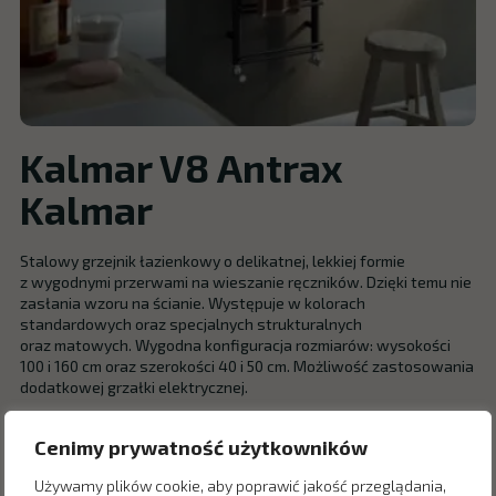
Kalmar V8 Antrax
Kalmar
Stalowy grzejnik łazienkowy o delikatnej, lekkiej formie
z wygodnymi przerwami na wieszanie ręczników. Dzięki temu nie
zasłania wzoru na ścianie. Występuje w kolorach
standardowych oraz specjalnych strukturalnych
oraz matowych. Wygodna konfiguracja rozmiarów: wysokości
100 i 160 cm oraz szerokości 40 i 50 cm. Możliwość zastosowania
dodatkowej grzałki elektrycznej.
Cenimy prywatność użytkowników
Zapytaj o cenę w salonie:
Używamy plików cookie, aby poprawić jakość przeglądania,