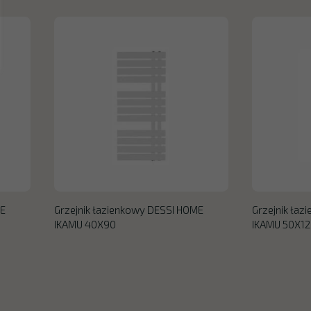
ME
Grzejnik łazienkowy DESSI HOME
Grzejnik ła
IKAMU 40X90
IKAMU 50X1