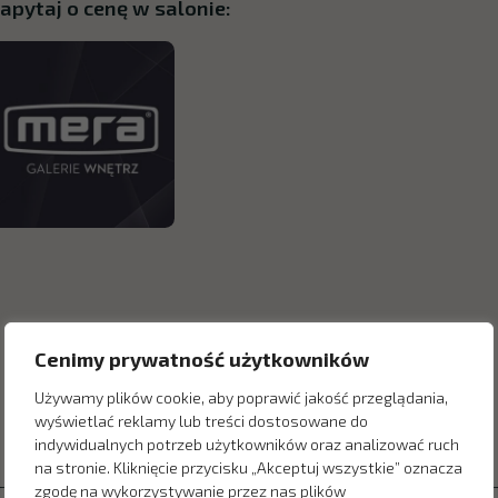
apytaj o cenę w salonie:
Cenimy prywatność użytkowników
Używamy plików cookie, aby poprawić jakość przeglądania,
wyświetlać reklamy lub treści dostosowane do
indywidualnych potrzeb użytkowników oraz analizować ruch
na stronie. Kliknięcie przycisku „Akceptuj wszystkie” oznacza
zgodę na wykorzystywanie przez nas plików