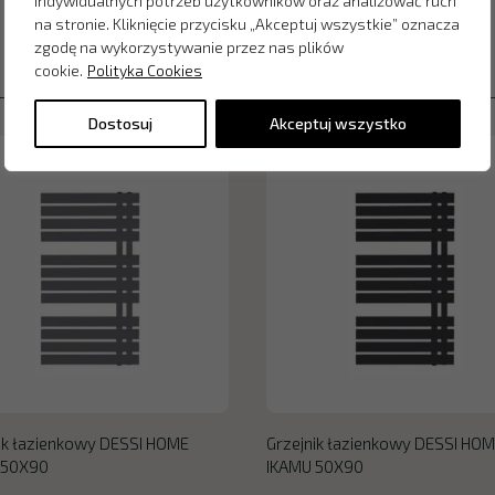
indywidualnych potrzeb użytkowników oraz analizować ruch
na stronie. Kliknięcie przycisku „Akceptuj wszystkie” oznacza
zgodę na wykorzystywanie przez nas plików
cookie.
Polityka Cookies
Dostosuj
Akceptuj wszystko
ik łazienkowy DESSI HOME
Grzejnik łazienkowy DESSI HO
 50X90
IKAMU 50X90