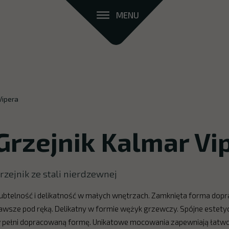
MENU
Vipera
Grzejnik Kalmar Vi
rzejnik ze stali nierdzewnej
ubtelność i delikatność w małych wnętrzach. Zamknięta forma dopra
awsze pod ręką. Delikatny w formie wężyk grzewczy. Spójne estetyc
 pełni dopracowaną formę. Unikatowe mocowania zapewniają łatwo