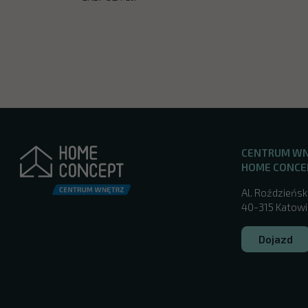
CENTRUM W
HOME CONCE
Al. Roździeńsk
40-315 Katowic
Dojazd
/katowice/