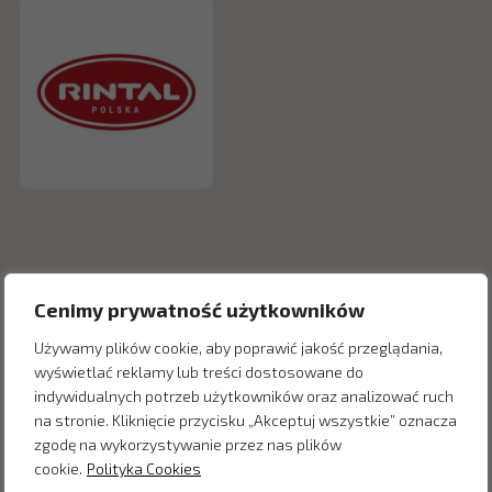
Cenimy prywatność użytkowników
Używamy plików cookie, aby poprawić jakość przeglądania,
wyświetlać reklamy lub treści dostosowane do
indywidualnych potrzeb użytkowników oraz analizować ruch
na stronie. Kliknięcie przycisku „Akceptuj wszystkie” oznacza
Inne produkty z kategorii
zgodę na wykorzystywanie przez nas plików
cookie.
Polityka Cookies