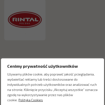
Cenimy prywatność użytkowników
Używamy plików cookie, aby poprawić jakość przeglądania,
wyświetlać reklamy lub treści dostosowane do
indywidualnych potrzeb użytkowników oraz analizować ruch
na stronie. Kliknięcie przycisku „Akceptuj wszystkie” oznacza
Inne produkty z kategorii
zgodę na wykorzystywanie przez nas plików
cookie.
Polityka Cookies