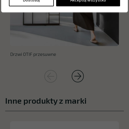
Drzwi OTIF przesuwne
Inne produkty z marki