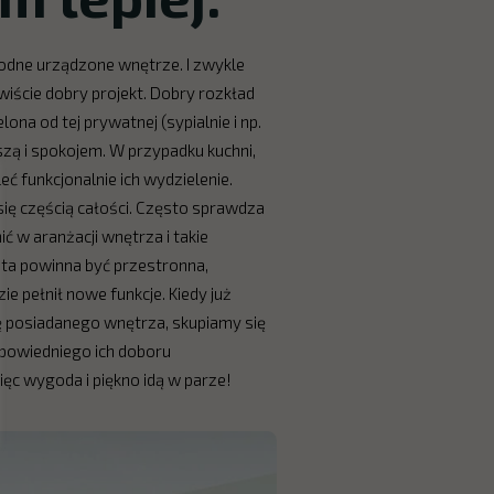
odne urządzone wnętrze. I zwykle
wiście dobry projekt. Dobry rozkład
ona od tej prywatnej (sypialnie i np.
szą i spokojem. W przypadku kuchni,
ć funkcjonalnie ich wydzielenie.
się częścią całości. Często sprawdza
ć w aranżacji wnętrza i takie
 ta powinna być przestronna,
ie pełnił nowe funkcje. Kiedy już
ę posiadanego wnętrza, skupiamy się
odpowiedniego ich doboru
ęc wygoda i piękno idą w parze!