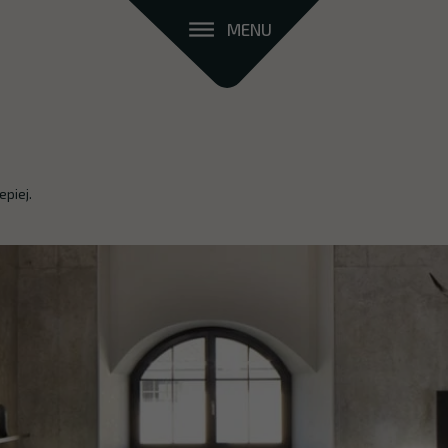
MENU
piej.