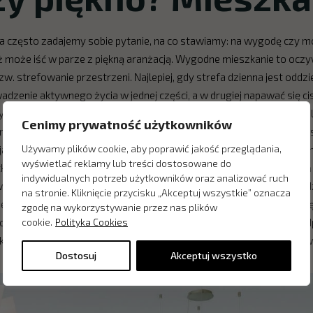
a często zadajemy sobie pytanie, na co stawiamy: na wygodę czy m
eż może iść w parze z piękną aranżacją. Wygodne mieszkanie to oczy
w. strefowanie przestrzeni. Najlepiej, gdy strefa dzienna jest oddziel
adzenie aktywnego życia w jednej części, a w drugiej napawać się ci
y nam na zachowaniu podziału między nią a jadalnią, warto przemyśle
Cenimy prywatność użytkowników
rzwi przesuwane lub podwieszane. Po otwarciu drzwi kuchnia staje 
Używamy plików cookie, aby poprawić jakość przeglądania,
i i jadalni – stylowym regałem lub parawanem. Wtedy można się spełni
wyświetlać reklamy lub treści dostosowane do
tkiem. A co z salonem, który obok kuchni to serce domu? Przestrzeń
indywidualnych potrzeb użytkowników oraz analizować ruch
tworzy miejsce otwarte dla gości, a w gdy łączy się z korytarzem będz
na stronie. Kliknięcie przycisku „Akceptuj wszystkie” oznacza
ieszkanie, dom lub przy pomocy projektanta stworzymy rearanżacj
zgodę na wykorzystywanie przez nas plików
cookie.
Polityka Cookies
 dekoracje. One są charakterem i nastrojem naszego mieszkania. Bez 
awe, a przede wszystkim nie odda naszej osobowości i stylu. Tak wi
Dostosuj
Akceptuj wszystko