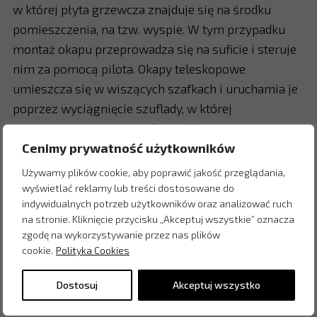
w której płyta grzewcza znajduje się na środku
pomieszczenia, na tzw. wyspie. W tym przypadku
montaż okapu przeprowadza się na suficie i steruje
nim za pomocą pilota. Okapy teleskopowe
umieszcza się w wiszących szafkach i uruchamia je
poprzez wyciągnięcie szuflady, w której
zamontowany jest wentylator. Okapy wyspowe
wyróżniają się ciekawymi formami, nowoczesnym
Cenimy prywatność użytkowników
designem oraz minimalistycznym wykończeniem,
Używamy plików cookie, aby poprawić jakość przeglądania,
dlatego uważane są za najmodniejszy wariant
wyświetlać reklamy lub treści dostosowane do
indywidualnych potrzeb użytkowników oraz analizować ruch
dostępny na rynku.
na stronie. Kliknięcie przycisku „Akceptuj wszystkie” oznacza
zgodę na wykorzystywanie przez nas plików
Zalety:
cookie.
Polityka Cookies
duża powierzchnia wentylacji,
Dostosuj
Akceptuj wszystko
zajmują mało miejsca,