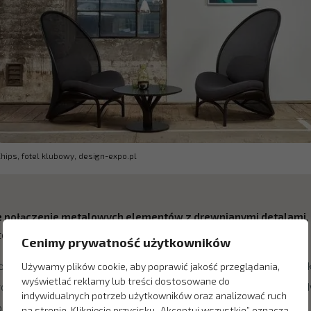
hips, fotel klubowy, design-expo.pl
e połączenie metalowych elementów z drewnianymi detalami
,
eryzują się:
Cenimy prywatność użytkowników
mą – nie znajdziesz tutaj komód o obłym kształcie czy kanap na fi
Używamy plików cookie, aby poprawić jakość przeglądania,
wyświetlać reklamy lub treści dostosowane do
 prostokątne lub kwadratowe stoliki na cienkim stelażu, podłużne, po
indywidualnych potrzeb użytkowników oraz analizować ruch
odstawie,
na stronie. Kliknięcie przycisku „Akceptuj wszystkie” oznacza