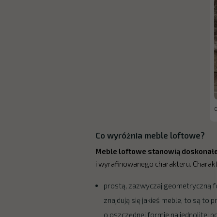
C
Co wyróżnia meble loftowe?
Meble loftowe stanowią doskonał
i wyrafinowanego charakteru. Charakt
prostą, zazwyczaj geometryczną for
znajdują się jakieś meble, to są to
o oszczędnej formie na jednolitej p