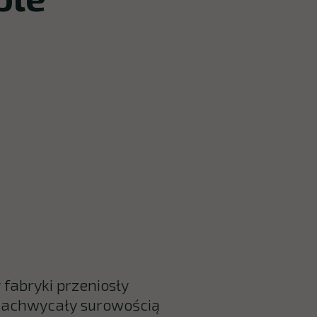
 fabryki przeniosły
 zachwycały surowością