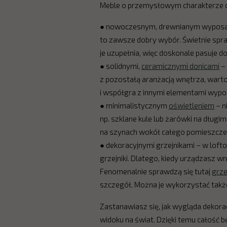
Meble o przemysłowym charakterze d
● nowoczesnym, drewnianym wyposażen
to zawsze dobry wybór. Świetnie spra
je uzupełnia, więc doskonale pasuje d
● solidnymi,
ceramicznymi donicami
– 
z pozostałą aranżacją wnętrza, warto 
i współgra z innymi elementami wypo
● minimalistycznym
oświetleniem
– n
np. szklane kule lub żarówki na długi
na szynach wokół całego pomieszcze
● dekoracyjnymi grzejnikami – w loft
grzejniki. Dlatego, kiedy urządzasz 
Fenomenalnie sprawdzą się tutaj
grze
szczegół. Można je wykorzystać także
Zastanawiasz się, jak wygląda dekora
widoku na świat. Dzięki temu całość b