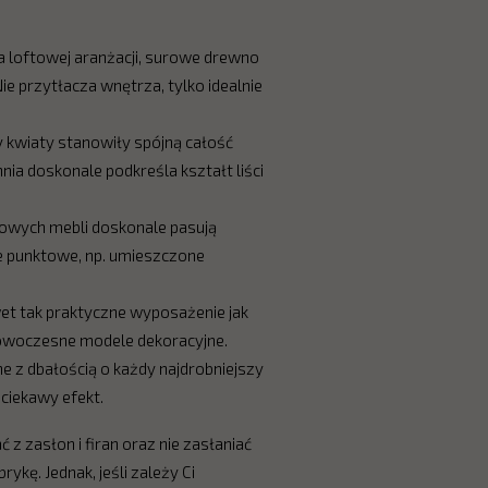
 loftowej aranżacji, surowe drewno
Nie przytłacza wnętrza, tylko idealnie
y kwiaty stanowiły spójną całość
nia doskonale podkreśla kształt liści
ftowych mebli doskonale pasują
ie punktowe, np. umieszczone
et tak praktyczne wyposażenie jak
 nowoczesne modele dekoracyjne.
ne z dbałością o każdy najdrobniejszy
ciekawy efekt.
 zasłon i firan oraz nie zasłaniać
kę. Jednak, jeśli zależy Ci