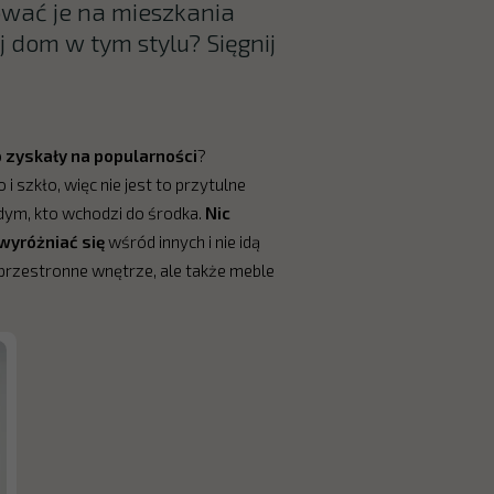
ować je na mieszkania
j dom w tym stylu? Sięgnij
 zyskały na popularności
?
 szkło, więc nie jest to przytulne
dym, kto wchodzi do środka.
Nic
 wyróżniać się
wśród innych i nie idą
 przestronne wnętrze, ale także meble