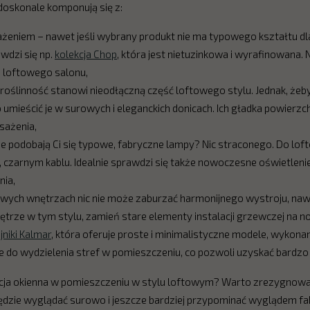
oskonale komponują się z:
iem – nawet jeśli wybrany produkt nie ma typowego kształtu dla
wdzi się np.
kolekcja Chop
, która jest nietuzinkowa i wyrafinowana. 
o loftowego salonu,
roślinność stanowi nieodłączną część loftowego stylu. Jednak, żeb
umieścić je w surowych i eleganckich donicach. Ich gładka powierzch
sażenia,
ie podobają Ci się typowe, fabryczne lampy? Nic straconego. Do lo
m, czarnym kablu. Idealnie sprawdzi się także nowoczesne oświetlen
nia,
owych wnętrzach nic nie może zaburzać harmonijnego wystroju, naw
wnętrze w tym stylu, zamień stare elementy instalacji grzewczej na
jniki Kalmar
, która oferuje proste i minimalistyczne modele, wykona
 do wydzielenia stref w pomieszczeniu, co pozwoli uzyskać bardzo 
cja okienna w pomieszczeniu w stylu loftowym? Warto zrezygnować z
ędzie wyglądać surowo i jeszcze bardziej przypominać wyglądem fabry