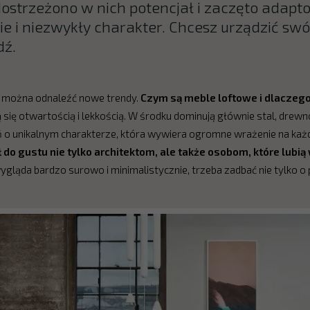
ostrzeżono w nich potencjał i zaczęto adapt
e i niezwykły charakter. Chcesz urządzić swó
dź.
ej można odnaleźć nowe trendy.
Czym są meble loftowe i dlaczego
ię otwartością i lekkością. W środku dominują głównie stal, drewno i
 o unikalnym charakterze, która wywiera ogromne wrażenie na każ
 do gustu nie tylko architektom, ale także osobom, które lubią
ygląda bardzo surowo i minimalistycznie, trzeba zadbać nie tylko o