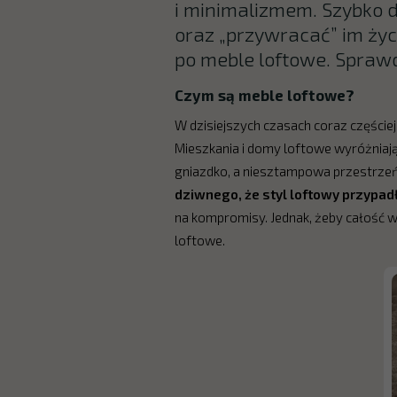
i minimalizmem. Szybko d
oraz „przywracać” im życi
po meble loftowe. Spraw
Czym są meble loftowe?
W dzisiejszych czasach coraz części
Mieszkania i domy loftowe wyróżniają s
gniazdko, a niesztampowa przestrzeń
dziwnego, że styl loftowy przypadł
na kompromisy. Jednak, żeby całość w
loftowe.