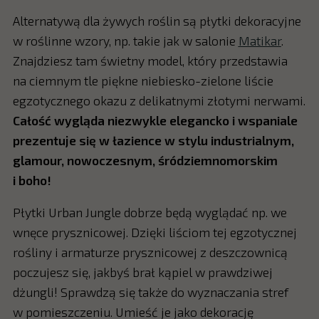
Alternatywą dla żywych roślin są płytki dekoracyjne
w roślinne wzory, np. takie jak w salonie
Matikar
.
Znajdziesz tam świetny model, który przedstawia
na ciemnym tle piękne niebiesko-zielone liście
egzotycznego okazu z delikatnymi złotymi nerwami.
Całość wygląda niezwykle elegancko i wspaniale
prezentuje się w łazience w stylu industrialnym,
glamour, nowoczesnym, śródziemnomorskim
i boho!
Płytki Urban Jungle dobrze będą wyglądać np. we
wnęce prysznicowej. Dzięki liściom tej egzotycznej
rośliny i armaturze prysznicowej z deszczownicą
poczujesz się, jakbyś brał kąpiel w prawdziwej
dżungli! Sprawdzą się także do wyznaczania stref
w pomieszczeniu. Umieść je jako dekorację