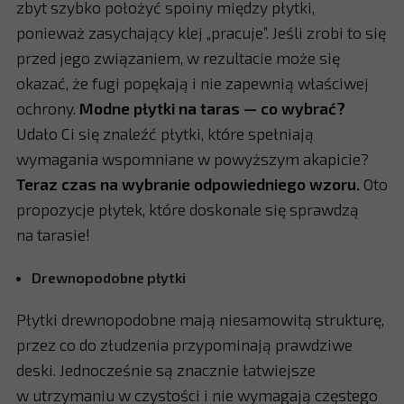
zbyt szybko położyć spoiny między płytki,
ponieważ zasychający klej „pracuje”. Jeśli zrobi to się
przed jego związaniem, w rezultacie może się
okazać, że fugi popękają i nie zapewnią właściwej
ochrony.
Modne płytki na taras — co wybrać?
Udało Ci się znaleźć płytki, które spełniają
wymagania wspomniane w powyższym akapicie?
Teraz czas na wybranie odpowiedniego wzoru.
Oto
propozycje płytek, które doskonale się sprawdzą
na tarasie!
Drewnopodobne płytki
Płytki drewnopodobne mają niesamowitą strukturę,
przez co do złudzenia przypominają prawdziwe
deski. Jednocześnie są znacznie łatwiejsze
w utrzymaniu w czystości i nie wymagają częstego