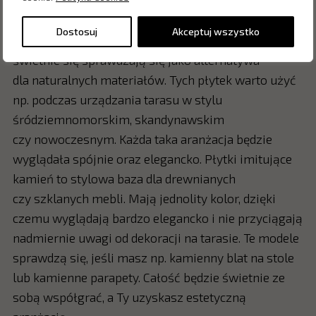
ale jednocześnie nie są banalne. Mają niesamowitą
strukturę oraz naturalny design. Do złudzenia
Dostosuj
Akceptuj wszystko
przypominają prawdziwe kamienie, a zatem
świetnie się sprawdzają się jako alternatywa
dla naturalnych materiałów. Tych płytek warto użyć
np. podczas urządzania tarasu w stylu
śródziemnomorskim, skandynawskim
czy nowoczesnym. Każda taka aranżacja będzie
wyglądała spójnie oraz elegancko. Płytki imitujące
kamień to stylowa baza dla drewnianych
czy szklanych mebli. Mają jednolity kolor, dzięki
czemu wyglądają bardzo elegancko i nie przyciągają
nadmiernie uwagi od dekoracji na tarasie. Te modele
sprawdzą się, jeśli masz np. kamienny blat na stole
lub kamienne parapety. Całość będzie świetnie ze
sobą współgrać, a Ty uzyskasz estetyczną