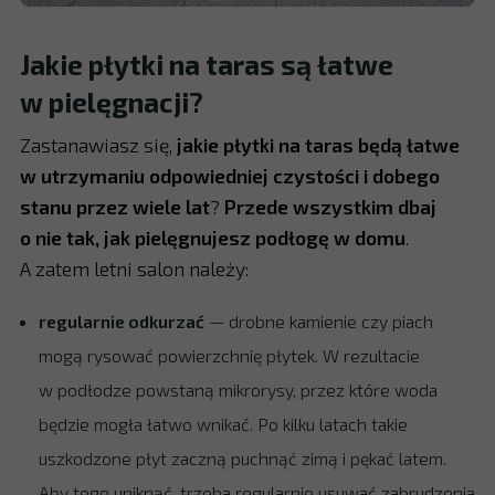
Jakie płytki na taras są łatwe
w pielęgnacji?
Zastanawiasz się,
jakie płytki na taras będą łatwe
w utrzymaniu odpowiedniej czystości i dobego
stanu przez wiele lat
?
Przede wszystkim dbaj
o nie tak, jak pielęgnujesz podłogę w domu
.
A zatem letni salon należy:
regularnie odkurzać
— drobne kamienie czy piach
mogą rysować powierzchnię płytek. W rezultacie
w podłodze powstaną mikrorysy, przez które woda
będzie mogła łatwo wnikać. Po kilku latach takie
uszkodzone płyt zaczną puchnąć zimą i pękać latem.
Aby tego uniknąć, trzeba regularnie usuwać zabrudzenia