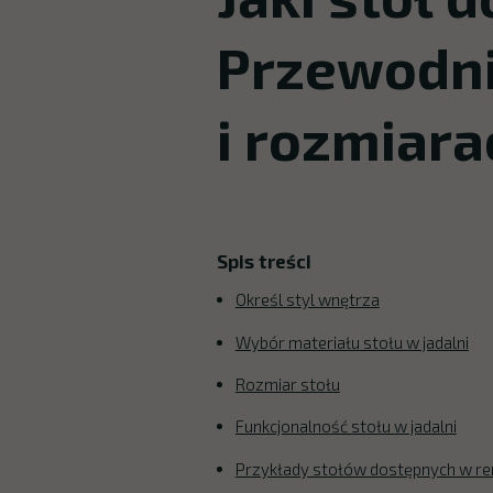
Przewodni
i rozmiara
Spis treści
Określ styl wnętrza
Wybór materiału stołu w jadalni
Rozmiar stołu
Funkcjonalność stołu w jadalni
Przykłady stołów dostępnych w 