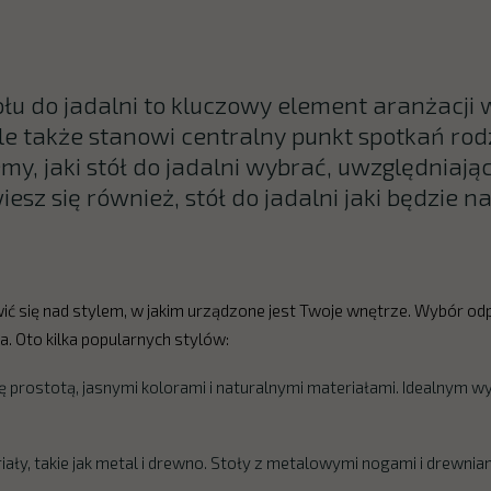
u do jadalni to kluczowy element aranżacji wn
ale także stanowi centralny punkt spotkań rod
, jaki stół do jadalni wybrać, uwzględniając 
esz się również, stół do jadalni jaki będzie n
ć się nad stylem, w jakim urządzone jest Twoje wnętrze. Wybór o
 Oto kilka popularnych stylów:
ę prostotą, jasnymi kolorami i naturalnymi materiałami. Idealnym 
ały, takie jak metal i drewno. Stoły z metalowymi nogami i drewni