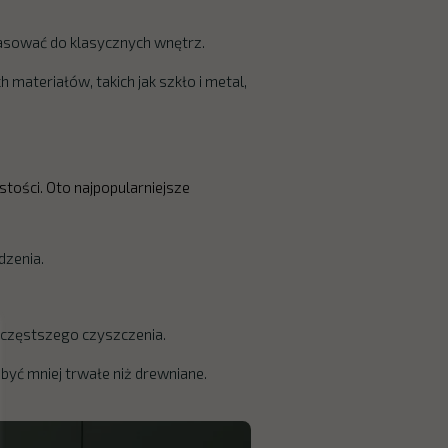
asować do klasycznych wnętrz.
 materiałów, takich jak szkło i metal,
tości. Oto najpopularniejsze
dzenia.
ą częstszego czyszczenia.
yć mniej trwałe niż drewniane.