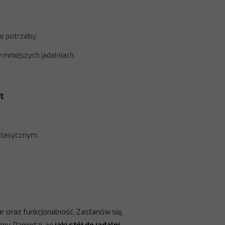
e potrzeby.
mniejszych jadalniach.
t
 klasycznym.
ar oraz funkcjonalność. Zastanów się,
zny. Pamiętaj, że
jaki stół do jadalni