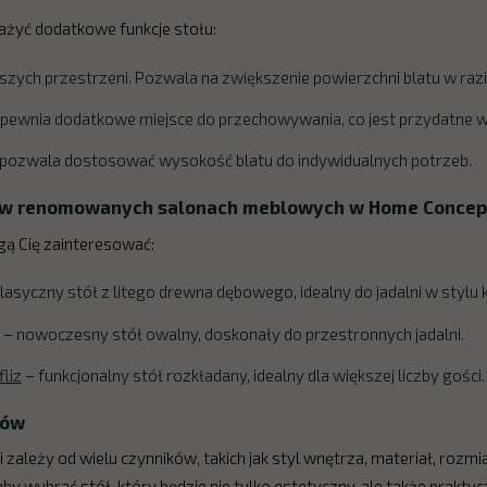
ażyć dodatkowe funkcje stołu:
jszych przestrzeni. Pozwala na zwiększenie powierzchni blatu w razi
pewnia dodatkowe miejsce do przechowywania, co jest przydatne w 
pozwala dostosować wysokość blatu do indywidualnych potrzeb.
h w renomowanych salonach meblowych w Home Concep
gą Cię zainteresować:
lasyczny stół z litego drewna dębowego, idealny do jadalni w stylu
– nowoczesny stół owalny, doskonały do przestronnych jadalni.
liz
– funkcjonalny stół rozkładany, idealny dla większej liczby gości.
tów
zależy od wielu czynników, takich jak styl wnętrza, materiał, rozmi
 aby wybrać stół, który będzie nie tylko estetyczny, ale także praktyc