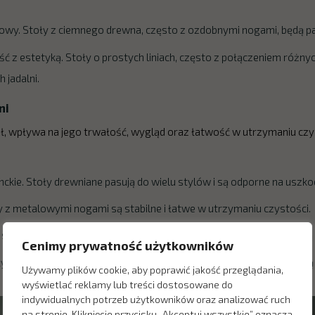
sowy. Stoły z ciemnego drewna, często z ozdobnymi nogami, będą p
ć z estetyką. Stoły o prostych liniach, często z połączeniem różnych
jadalni.
ni
ół, wpływa na jego trwałość, wygląd oraz łatwość w utrzymaniu czys
anckie. Stoły drewniane pasują do wielu stylów i są odporne na uszko
y z metalowymi nogami są stabilne i łatwe w utrzymaniu czystości.
 ze szklanym blatem optycznie powiększają przestrzeń, ale wymagaj
Cenimy prywatność użytkowników
y laminowane są dostępne w różnych kolorach i wzorach, ale mogą b
Używamy plików cookie, aby poprawić jakość przeglądania,
wyświetlać reklamy lub treści dostosowane do
indywidualnych potrzeb użytkowników oraz analizować ruch
na stronie. Kliknięcie przycisku „Akceptuj wszystkie” oznacza