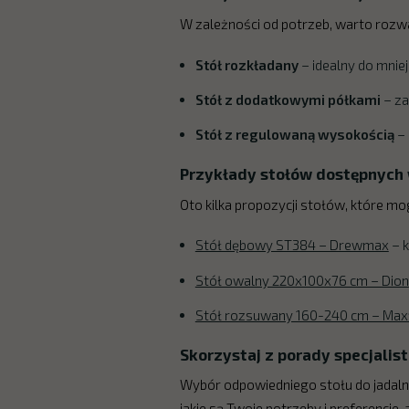
W zależności od potrzeb, warto rozw
Stół rozkładany
– idealny do mnie
Stół z dodatkowymi półkami
– za
Stół z regulowaną wysokością
– 
Przykłady stołów dostępnyc
Oto kilka propozycji stołów, które mo
Stół dębowy ST384 – Drewmax
– k
Stół owalny 220x100x76 cm – Dion
Stół rozsuwany 160-240 cm – Maxf
Skorzystaj z porady specjalis
Wybór odpowiedniego stołu do jadalni 
jakie są Twoje potrzeby i preferencje,