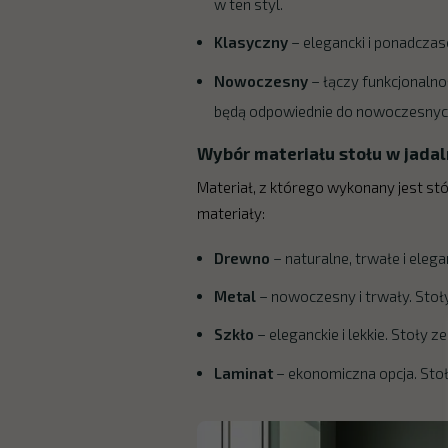
w ten styl.
Klasyczny
– elegancki i ponadcza
Nowoczesny
– łączy funkcjonalnoś
będą odpowiednie do nowoczesnych 
Wybór materiału stołu w jadal
Materiał, z którego wykonany jest st
materiały:
Drewno
– naturalne, trwałe i eleg
Metal
– nowoczesny i trwały. Stoł
Szkło
– eleganckie i lekkie. Stoły
Laminat
– ekonomiczna opcja. Stoł