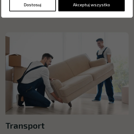
Dzięki nim prace przebiegną szybko i bezproblemowo,
Dostosuj
Akceptuj wszystko
a efekt będzie cieszył na długo!
Transport