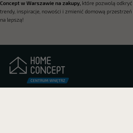
Concept w Warszawie na zakupy,
które pozwolą odkryć
trendy, inspiracje, nowości i zmienić domową przestrzeń
na lepszą!
CENTRUM WNĘTRZ
DZIŚ GALERIA OTWARTA
HOME CONCEPT
Poniedziałek-piątek:
Al. Jerozolimskie 185
10:00 – 20:00
02-222 Warszawa
Sobota:
10:00 – 20:00
(woj. mazowieckie)
Niedziela (handlowa):