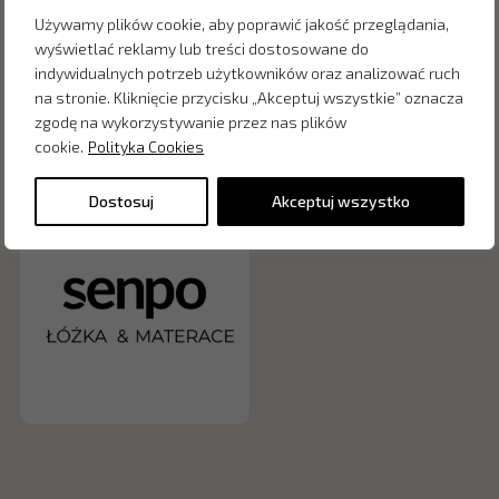
możesz uzyskać rabat -50%
Używamy plików cookie, aby poprawić jakość przeglądania,
na poduszkę i 30% na kołdrę.
wyświetlać reklamy lub treści dostosowane do
indywidualnych potrzeb użytkowników oraz analizować ruch
Promocja tylko w salonach stacjonarnych Senpo
na stronie. Kliknięcie przycisku „Akceptuj wszystkie” oznacza
zgodę na wykorzystywanie przez nas plików
cookie.
Polityka Cookies
Dostępne w salonie:
Dostosuj
Akceptuj wszystko