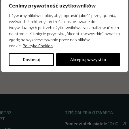
romocja obejmuje pojedyncze egzemplarze.
Cenimy prywatność użytkowników
Używamy plików cookie, aby poprawić jakość przeglądania,
wyświetlać reklamy lub treści dostosowane do
indywidualnych potrzeb użytkowników oraz analizować ruch
na stronie. Kliknięcie przycisku „Akceptuj wszystkie” oznacza
zgodę na wykorzystywanie przez nas plików
cookie.
Polityka Cookies
Dostosuj
Akceptuj wszystko
NĘTRZ
DZIŚ GALERIA OTWARTA
PT
Poniedziałek-piątek:
10:00 – 20