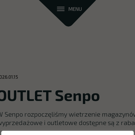
MENU
026.01.15
OUTLET Senpo
W Senpo rozpoczęliśmy wietrzenie magazynów
wyprzedażowe i outletowe dostępne są z rab