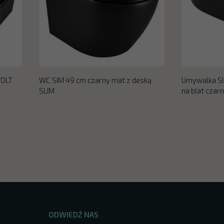
VOLT
WC SIM 49 cm czarny mat z deską
Umywalka SI
SLIM
na blat czar
ODWIEDŹ NAS