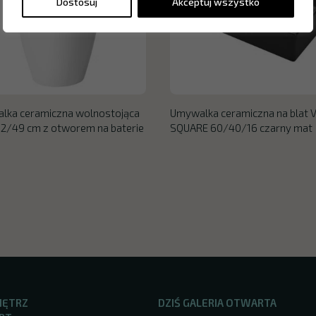
Dostosuj
Akceptuj wszystko
lka ceramiczna wolnostojąca
Umywalka ceramiczna na blat 
2/49 cm z otworem na baterie
SQUARE 60/40/16 czarny mat
NĘTRZ
DZIŚ GALERIA OTWARTA