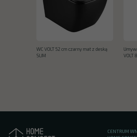
WC VOLT 52 cm czarny mat z deską
Umywa
SLIM
VOLT 8
CENTRUM W