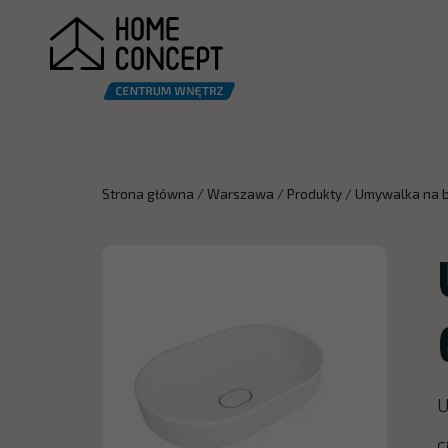
Strona główna
/
Warszawa
/
Produkty
/
Umywalka na b
U
C