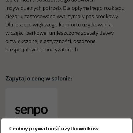
indywidualnych potrzeb. Dla optymalnego rozkładu
ciężaru, zastosowano wytrzymały pas środkowy.
Dla jeszcze większego komfortu użytkowania,
w części barkowej umieszczone zostały listwy
o zwiększonej elastyczności, osadzone
na specjalnych amortyzatorach.
Zapytaj o cenę w salonie:
Cenimy prywatność użytkowników