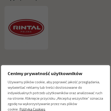
Cenimy prywatność użytkowników
Używamy plików cookie, aby poprawić jakość przeglądania,
wyświetlać reklamy lub treści dostosowane do
indywidualnych potrzeb użytkowników oraz analizować ruch
na stronie. Kliknięcie przycisku „Akceptuj wszystkie” oznacza
zgodę na wykorzystywanie przez nas plików
Inne produkty z kategorii
cookie.
Polityka Cookies