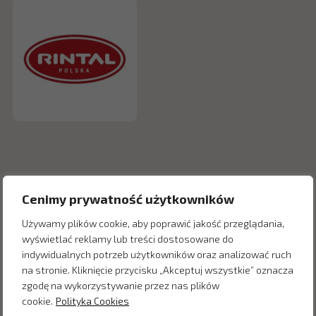
Cenimy prywatność użytkowników
Używamy plików cookie, aby poprawić jakość przeglądania,
wyświetlać reklamy lub treści dostosowane do
indywidualnych potrzeb użytkowników oraz analizować ruch
na stronie. Kliknięcie przycisku „Akceptuj wszystkie” oznacza
Inne produkty z kategorii
zgodę na wykorzystywanie przez nas plików
cookie.
Polityka Cookies