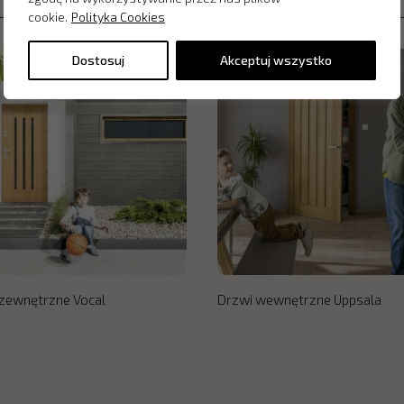
cookie.
Polityka Cookies
Dostosuj
Akceptuj wszystko
zewnętrzne Vocal
Drzwi wewnętrzne Uppsala