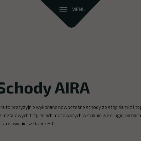
MENU
Schody AIRA
ira to precyzyjnie wykonane nowoczesne schody ze stopniami z liteg
a metalowych trzpieniach mocowanych w ścianie, a z drugiej na har
astosowaniu szkła przestr…