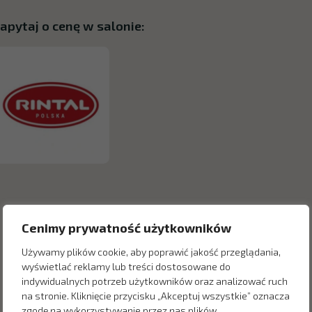
apytaj o cenę w salonie:
Cenimy prywatność użytkowników
Używamy plików cookie, aby poprawić jakość przeglądania,
wyświetlać reklamy lub treści dostosowane do
indywidualnych potrzeb użytkowników oraz analizować ruch
na stronie. Kliknięcie przycisku „Akceptuj wszystkie” oznacza
zgodę na wykorzystywanie przez nas plików