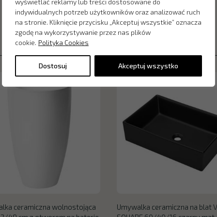
wyświetlać reklamy lub treści dostosowane do
indywidualnych potrzeb użytkowników oraz analizować ruch
na stronie. Kliknięcie przycisku „Akceptuj wszystkie” oznacza
zgodę na wykorzystywanie przez nas plików
cookie.
Polityka Cookies
Dostosuj
Akceptuj wszystko
lka ceramiczna wolnostojąca
Umywalka ceramiczna na blat 
2/49 cm z otworem na baterie
SQUARE 60/40/16 czarny mat