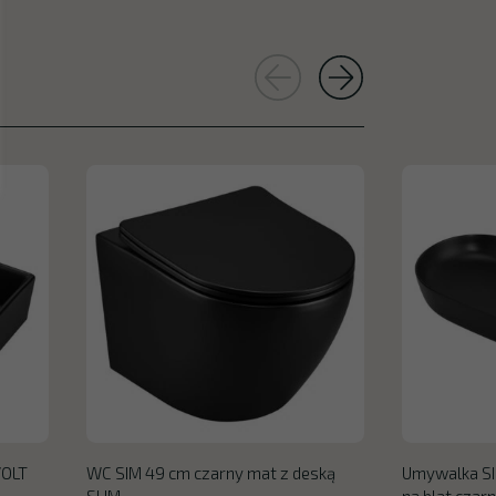
VOLT
WC SIM 49 cm czarny mat z deską
Umywalka SI
SLIM
na blat czar