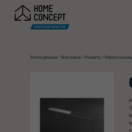
Strona główna
/
Warszawa
/
Produkty
/
Odpływ liniowy
6
7
8
9
1