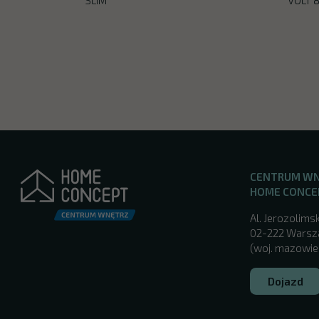
CENTRUM W
HOME CONCE
Al. Jerozolimsk
02-222 Wars
(woj. mazowie
Dojazd