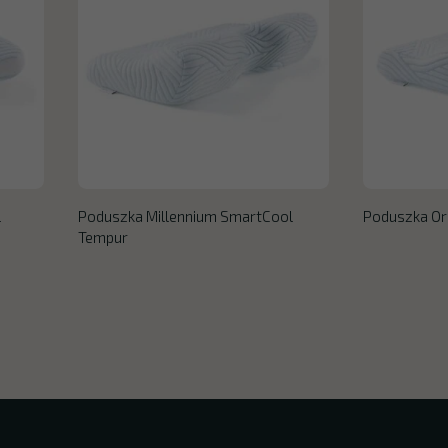
l
Poduszka Millennium SmartCool
Poduszka Or
Tempur