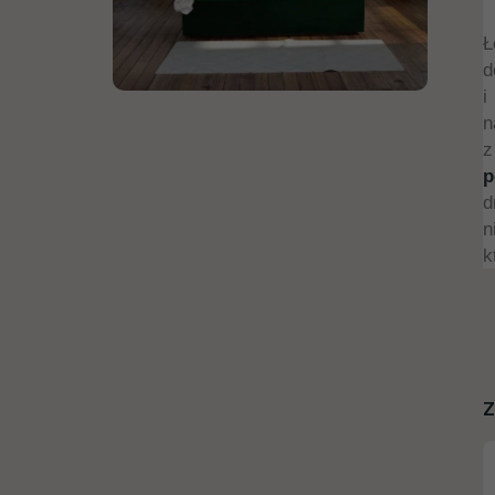
Ł
d
i
n
z
p
d
n
k
Z