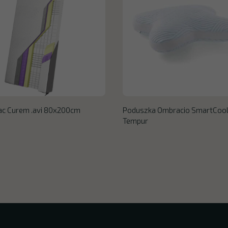
ac Curem .avi 80x200cm
Poduszka Ombracio SmartCoo
Tempur