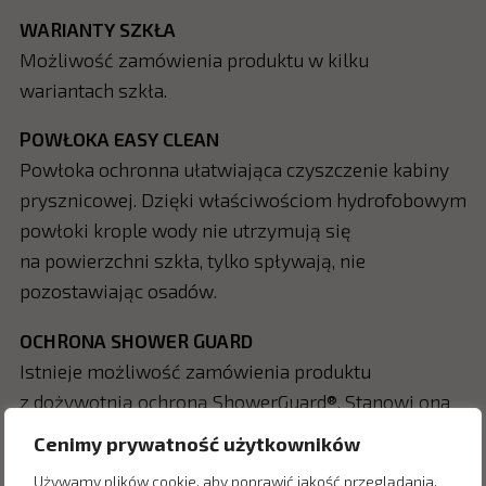
WARIANTY SZKŁA
Możliwość zamówienia produktu w kilku
wariantach szkła.
POWŁOKA EASY CLEAN
Powłoka ochronna ułatwiająca czyszczenie kabiny
prysznicowej. Dzięki właściwościom hydrofobowym
powłoki krople wody nie utrzymują się
na powierzchni szkła, tylko spływają, nie
pozostawiając osadów.
OCHRONA SHOWER GUARD
Istnieje możliwość zamówienia produktu
z dożywotnią ochroną ShowerGuard®. Stanowi ona
integralną część szkła, tworząc dzięki temu ochronę
Cenimy prywatność użytkowników
nie wymagającą odświeżania.
Używamy plików cookie, aby poprawić jakość przeglądania,