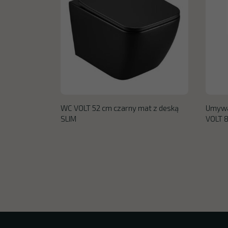
WC VOLT 52 cm czarny mat z deską
Umywa
SLIM
VOLT 8