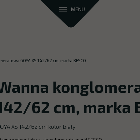
MENU
meratowa GOYA XS 142/62 cm, marka BESCO
Wanna konglomera
142/62 cm, marka
OYA XS 142/62 cm kolor biały
anna wolnostojąca z konglomeratu marki BESCO.