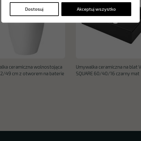
Dostosuj
Akceptuj wszystko
lka ceramiczna wolnostojąca
Umywalka ceramiczna na blat 
2/49 cm z otworem na baterie
SQUARE 60/40/16 czarny mat