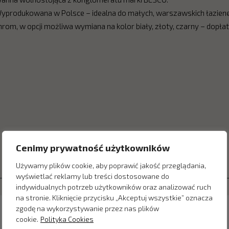
yprodukowana w Polsce – idealna do małych, warszawskich łazienek.
hrom, w opcji możliwa wymiana na kolor biały, złoty, czarny – dopła
Cenimy prywatność użytkowników
Używamy plików cookie, aby poprawić jakość przeglądania,
wyświetlać reklamy lub treści dostosowane do
indywidualnych potrzeb użytkowników oraz analizować ruch
na stronie. Kliknięcie przycisku „Akceptuj wszystkie” oznacza
zgodę na wykorzystywanie przez nas plików
cookie.
Polityka Cookies