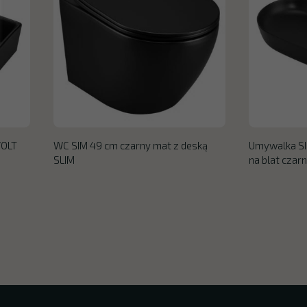
VOLT
WC SIM 49 cm czarny mat z deską
Umywalka SI
SLIM
na blat czar