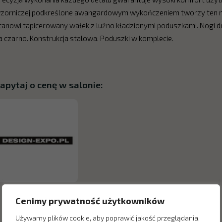
zorniczej podkreślone awangardowym wykończeniem tworzy ten me
tanowi tapicerowany wałek z luźno kładzionymi poduszkami. Nogi 
a czarno. Konstrukcja stalowa. Poduszki w komplecie.
apytaj o cenę w salonie:
Cenimy prywatność użytkowników
Używamy plików cookie, aby poprawić jakość przeglądania,