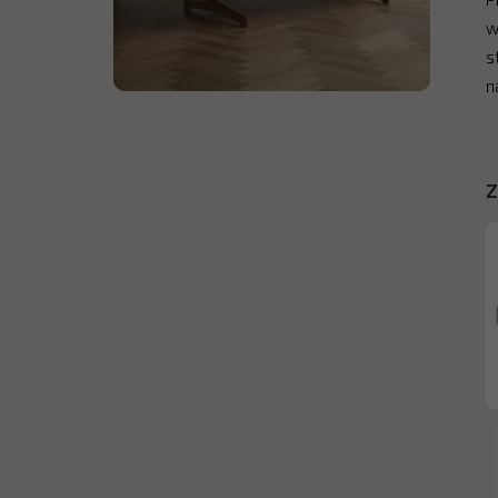
w
s
n
Z