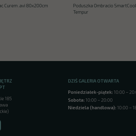
ac Curem .avi 80x200cm
Poduszka Ombracio SmartCoo
Tempur
NĘTRZ
DZIŚ GALERIA OTWARTA
PT
Poniedziałek-piątek:
10:00 – 20
ie 185
Sobota:
10:00 – 20:00
zawa
Niedziela (handlowa):
10:00 – 1
ckie)