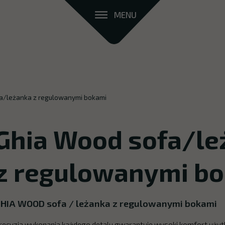
MENU
a/leżanka z regulowanymi bokami
Ghia Wood sofa/le
z regulowanymi b
HIA WOOD sofa / leżanka z regulowanymi bokami
recyzja wykonania każdego detalu gwarantuje wysoki komfort użytk