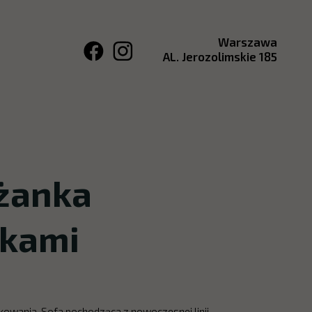
Warszawa
AL. Jerozolimskie 185
żanka
okami
owania. Sofa pochodząca z nowoczesnej linii