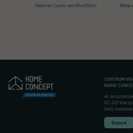
Materac Curem .win 80x200cm
Mater
CENTRUM W
HOME CONCE
Al. Jerozolimsk
02-222 Wars
(woj. mazowie
Dojazd