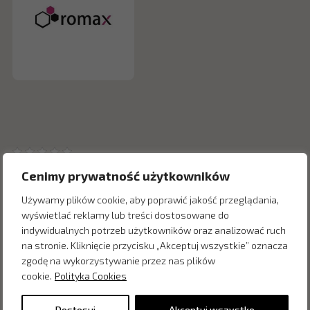
Cenimy prywatność użytkowników
Używamy plików cookie, aby poprawić jakość przeglądania,
wyświetlać reklamy lub treści dostosowane do
indywidualnych potrzeb użytkowników oraz analizować ruch
Inne produkty z kategorii
na stronie. Kliknięcie przycisku „Akceptuj wszystkie” oznacza
zgodę na wykorzystywanie przez nas plików
cookie.
Polityka Cookies
Dostosuj
Akceptuj wszystko