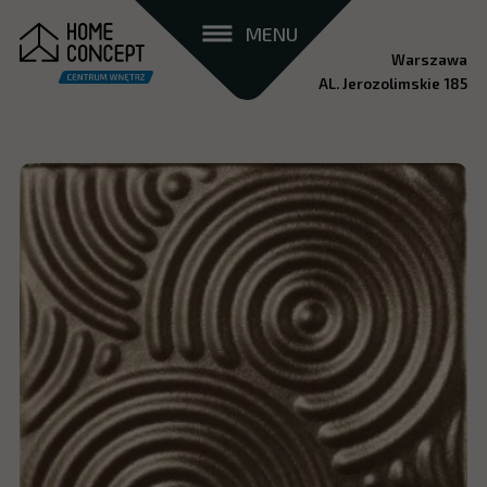
MENU
Warszawa
AL. Jerozolimskie 185