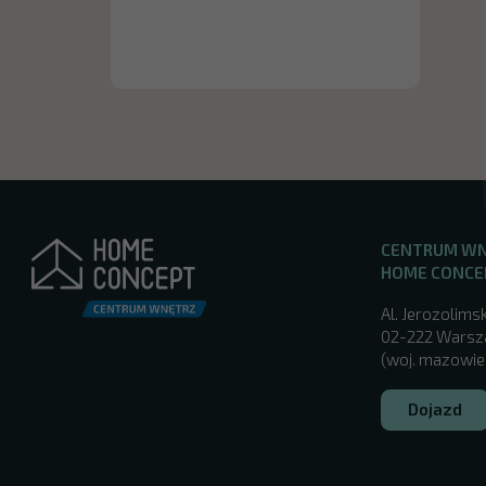
CENTRUM W
HOME CONCE
Al. Jerozolimsk
02-222 Wars
(woj. mazowie
Dojazd