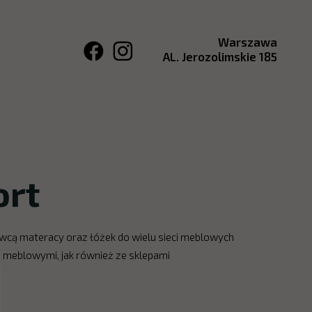
Warszawa
AL. Jerozolimskie 185
ort
wcą materacy oraz łóżek do wielu sieci meblowych
i meblowymi, jak również ze sklepami