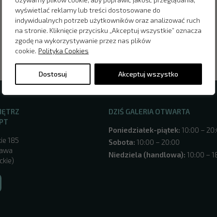
wyświetlać reklamy lub treści dostosowane do
indywidualnych potrzeb użytkowników oraz analizować ruch
na stronie. Kliknięcie przycisku „Akceptuj wszystkie” oznacza
zgodę na wykorzystywanie przez nas plików
cookie.
Polityka Cookies
Dostosuj
Akceptuj wszystko
NĘTRZ
DZIŚ GALERIA OTWARTA
PT
Poniedziałek-piątek:
10:00 – 20
ie 185
Sobota:
10:00 – 20:00
zawa
Niedziela (handlowa):
10:00 – 1
ckie)