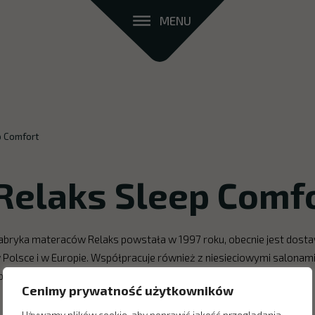
MENU
p Comfort
Relaks Sleep Comf
abryka materaców Relaks powstała w 1997 roku, obecnie jest dosta
 Polsce i w Europie. Współpracuje również z niesieciowymi salonam
pecjalistycznymi.
Cenimy prywatność użytkowników
Używamy plików cookie, aby poprawić jakość przeglądania,