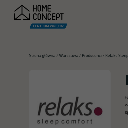
Strona główna
/
Warszawa
/
Producenci
/
Relaks Slee
F
w
s