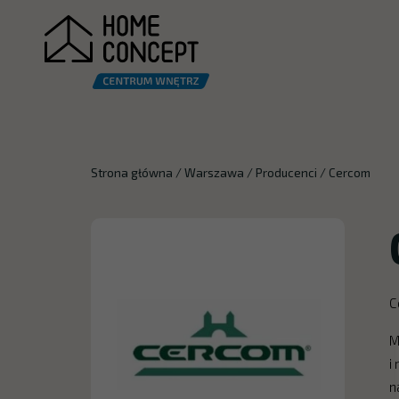
Strona główna
/
Warszawa
/
Producenci
/
Cercom
C
M
i
n