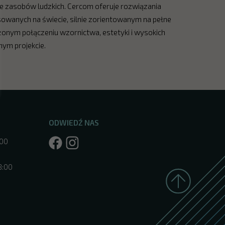
ie zasobów ludzkich. Cercom oferuje rozwiązania
sowanych na świecie, silnie zorientowanym na pełne
onym połączeniu wzornictwa, estetyki i wysokich
ym projekcie.
ODWIEDŹ NAS
:00
8:00