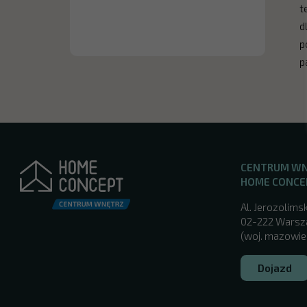
t
d
p
p
CENTRUM W
HOME CONCE
Al. Jerozolimsk
02-222 Wars
(woj. mazowie
Dojazd