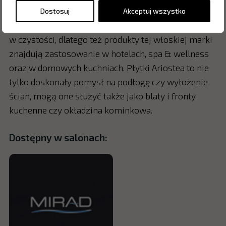
zaleta płytek tej firmy, są one również niezwykle
Dostosuj
Akceptuj wszystko
higieniczne i antybakteryjne, łatwo jest je utrzymać
w czystości, dlatego też produkty tej włoskiej marki
znajdują zastosowanie w hotelach, spa & wellness
oraz w domowych kuchniach. Płytki Ariostea to nie
tylko doskonały pomysł na podłogę czy wyłożenie
ścian, mogą one służyć także jako blaty i fronty
kuchenne czy okładzina kominkowa.
Dostępny w salonach: