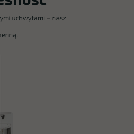
nymi uchwytami – nasz
henną.