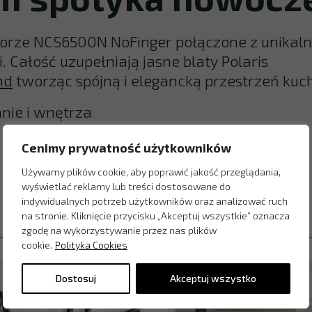
lorze NCS6500N NoFinger połączone z unikal
 Całość uzupełniają jasne blaty Polaris
nd
tworząc spójną i elegancką przestrzeń kuc
hnie i wnętrza
Cenimy prywatność użytkowników
Używamy plików cookie, aby poprawić jakość przeglądania,
wyświetlać reklamy lub treści dostosowane do
indywidualnych potrzeb użytkowników oraz analizować ruch
na stronie. Kliknięcie przycisku „Akceptuj wszystkie” oznacza
zgodę na wykorzystywanie przez nas plików
cookie.
Polityka Cookies
Dostosuj
Akceptuj wszystko