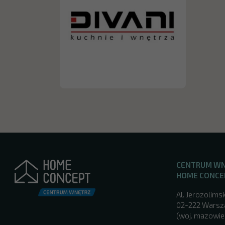
CENTRUM W
HOME CONCE
Al. Jerozolimsk
02-222 Wars
(woj. mazowie