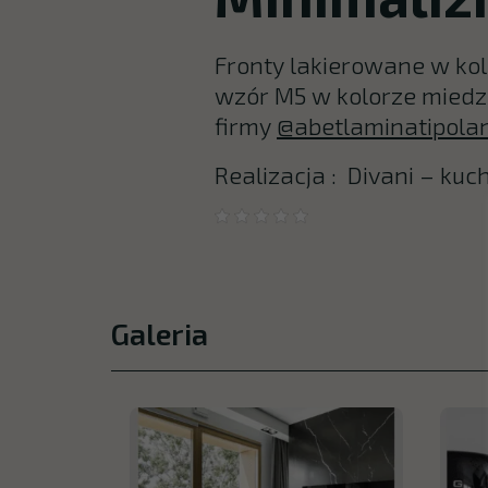
Fronty lakierowane w ko
wzór M5 w kolorze miedzi.
firmy
@abetlaminatipola
Realizacja : Divani – kuc
Galeria