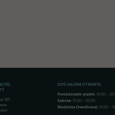
NĘTRZ
DZIŚ GALERIA OTWARTA
PT
Poniedziałek-piątek:
10:00 – 20
ie 185
Sobota:
10:00 – 20:00
zawa
Niedziela (handlowa):
10:00 – 1
ckie)