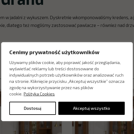
zem w jadalni z wykuszem. Dyskretnie wkomponowaliśmy kredens, a 
kie, dlatego też mogliśmy zastosować pawlacze – również nad drzw
Cenimy prywatność użytkowników
Używamy plików cookie, aby poprawić jakość przeglądania,
wyświetlać reklamy lub treści dostosowane do
indywidualnych potrzeb użytkowników oraz analizować ruch
na stronie. Kliknięcie przycisku „Akceptuj wszystkie” oznacza
zgodę na wykorzystywanie przez nas plików
cookie.
Polityka Cookies
Dostosuj
Akceptuj wszystko