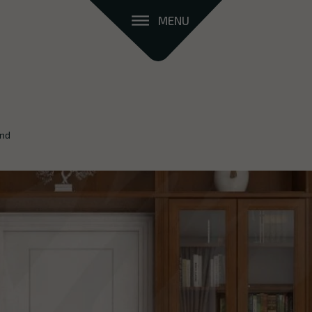
MENU
and