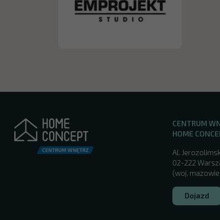
CENTRUM W
HOME CONCE
Al. Jerozolimsk
02-222 Wars
(woj. mazowie
Dojazd