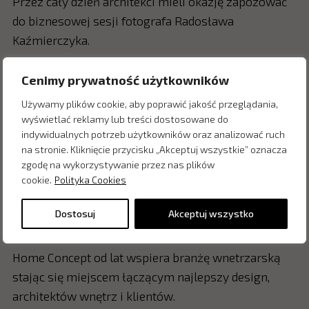
Przez cały dzień architekci mieli okazję zapozować
do biznesowej sesji fotografa Radosława
Kaźmierczyka.
Podczas dyskusji eksperckiej „Architektura, jakość
Cenimy prywatność użytkowników
i odpowiedzialność projektowa” prowadzonej
Używamy plików cookie, aby poprawić jakość przeglądania,
przez OKK! PR dowiedzieli się więcej o współpracy
wyświetlać reklamy lub treści dostosowane do
z mediami, współczesnych standardach jakości
indywidualnych potrzeb użytkowników oraz analizować ruch
w architekturze, odpowiedzialnym projektowaniu
na stronie. Kliknięcie przycisku „Akceptuj wszystkie” oznacza
zgodę na wykorzystywanie przez nas plików
i zrównoważonym rozwoju, roli architektów
cookie.
Polityka Cookies
w kształtowaniu przestrzeni publicznej, znaczeniu
konkursów architektonicznych w budowaniu jakości
Dostosuj
Akceptuj wszystko
architektury.
Home Concept od lat wspiera branżę wnetrzarską
stając się miejscem łączącym najlepszy design,
architektów wnętrz i klientów.