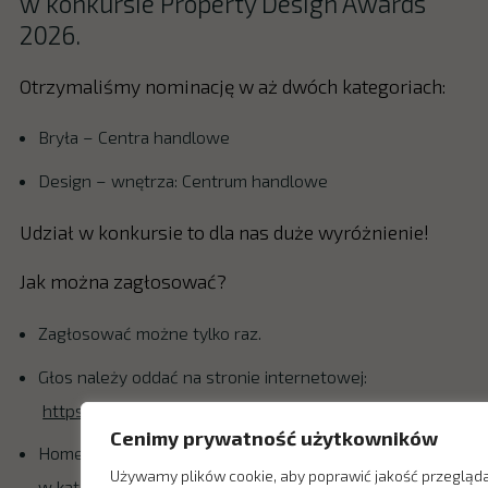
w konkursie Property Design Awards
2026.
Otrzymaliśmy nominację w aż dwóch kategoriach:
Bryła – Centra handlowe
Design – wnętrza: Centrum handlowe
Udział w konkursie to dla nas duże wyróżnienie!
Jak można zagłosować?
Zagłosować możne tylko raz.
Głos należy oddać na stronie internetowej:
https://www.propertydesign.pl/konkurs/property_desig
Cenimy prywatność użytkowników
Home Concept bierze udział w głosowaniu
Używamy plików cookie, aby poprawić jakość przegląda
w kategorii
Bryła – Centra handlowe
oraz
Design –