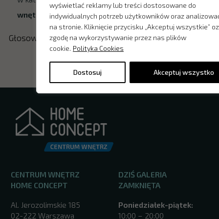
wyświetlać reklamy lub treści dostosowane do
wnętrza: Centrum handlowe
.
indywidualnych potrzeb użytkowników oraz analizowa
na stronie. Kliknięcie przycisku „Akceptuj wszystkie” 
Głosowanie trwa do 19 grudnia 2025r.
zgodę na wykorzystywanie przez nas plików
cookie.
Polityka Cookies
Dostosuj
Akceptuj wszystko
CENTRUM WNĘTRZ
DZIŚ GALERIA
HOME CONCEPT
ZAMKNIĘTA
Al. Jerozolimskie 185
Poniedziałek-piątek:
02-222 Warszawa
10:00 – 20:00