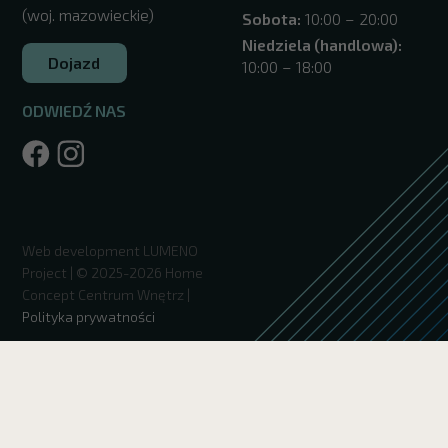
(woj. mazowieckie)
Sobota:
10:00 – 20:00
Niedziela (handlowa):
Dojazd
10:00 – 18:00
ODWIEDŹ NAS
/warszawa/
Web development
LUMENO
Project
| © 2025-2026 Home
Concept Centrum Wnętrz |
Polityka prywatności